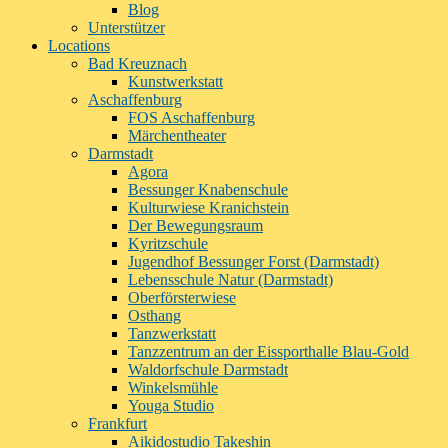
Blog
Unterstützer
Locations
Bad Kreuznach
Kunstwerkstatt
Aschaffenburg
FOS Aschaffenburg
Märchentheater
Darmstadt
Agora
Bessunger Knabenschule
Kulturwiese Kranichstein
Der Bewegungsraum
Kyritzschule
Jugendhof Bessunger Forst (Darmstadt)
Lebensschule Natur (Darmstadt)
Oberförsterwiese
Osthang
Tanzwerkstatt
Tanzzentrum an der Eissporthalle Blau-Gold
Waldorfschule Darmstadt
Winkelsmühle
Youga Studio
Frankfurt
Aikidostudio Takeshin