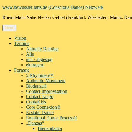
Zum
www.bewusster-tanz.de (Conscious Dance) Netzwerk
Inhalt
Rhein-Main-Nahe-Neckar Gebiet (Frankfurt, Wiesbaden, Mainz, Dar
springen
Menü
Vision
Termine
Aktuelle Beiträge
Alle
neu / abgesagt
eintragen!
Formate
5 Rhythmen™
Authentic Movement
Biodanza®
Contact Improvisation
Contact Tango
ContaKids
Core Connexion®
Ecstatic Dance
Emotional Dance Process®
„Danzas“
Bienandanza