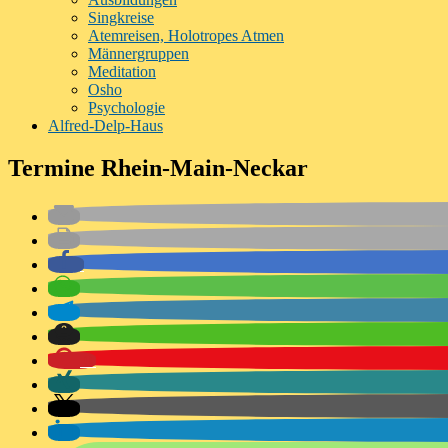
Singkreise
Atemreisen, Holotropes Atmen
Männergruppen
Meditation
Osho
Psychologie
Alfred-Delp-Haus
Termine Rhein-Main-Neckar
0