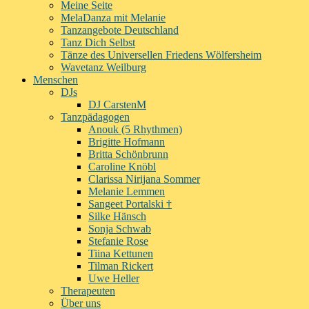
Meine Seite
MelaDanza mit Melanie
Tanzangebote Deutschland
Tanz Dich Selbst
Tänze des Universellen Friedens Wölfersheim
Wavetanz Weilburg
Menschen
DJs
DJ CarstenM
Tanzpädagogen
Anouk (5 Rhythmen)
Brigitte Hofmann
Britta Schönbrunn
Caroline Knöbl
Clarissa Nirijana Sommer
Melanie Lemmen
Sangeet Portalski †
Silke Hänsch
Sonja Schwab
Stefanie Rose
Tiina Kettunen
Tilman Rickert
Uwe Heller
Therapeuten
Über uns