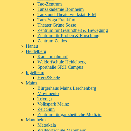
Tao-Zentrum
Tanzakademie Bornheim
Tanz und Theaterwerkstatt FfM
Tanz Yoga Frankfurt
Theater Grüne Sosse
Zentrum für Gesundheit & Bewegung
Zentrum für Proben & Forschung
Zentrum Zeitlos
Hanau
Heidelberg
Karlstorbahnhof
Waldorfschule Heidelberg
Sporthalle SRH Campus
Ingelheim
Herz&Seele
Mainz
Bürgerhaus Mainz Lerchenberg
Movimento
Triyoga
Volkspark Mainz
Zeit-Sinn
Zentrum für ganzheitliche Medizin
Mannheim
Matrakala
Walldorfschule Mannheim