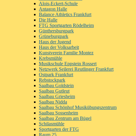
Alois-Eckert-Schule
Antagon Halle
Balance Athletics Frankfurt
Die Halle
FTG Sportgarten Rödelheim
Günthersburgpark
Grüneburgpark
Haus der Jugend
Haus der Volksarbeit
Kunstverein Familie Montez
Krebsmühle
Musikschule Eppstein Rossert
Netzwerk Seilerei Reutlinger Frankfurt
Ostpark Frankfurt
Rebstockpark
Saalbau Goldstein
Saalbau Gutleut
Saalbau Griesheim
Saalbau Nidda
Saalbau Schönhof Musikübungszentrum
Saalbau Sossenheim
Saalbau Zentrum am Bügel
Schilasmühle
Sportgarten der FTG
Raum 25