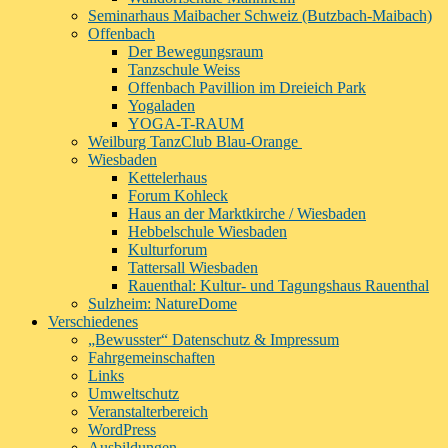
Seminarhaus Maibacher Schweiz (Butzbach-Maibach)
Offenbach
Der Bewegungsraum
Tanzschule Weiss
Offenbach Pavillion im Dreieich Park
Yogaladen
YOGA-T-RAUM
Weilburg TanzClub Blau-Orange
Wiesbaden
Kettelerhaus
Forum Kohleck
Haus an der Marktkirche / Wiesbaden
Hebbelschule Wiesbaden
Kulturforum
Tattersall Wiesbaden
Rauenthal: Kultur- und Tagungshaus Rauenthal
Sulzheim: NatureDome
Verschiedenes
„Bewusster“ Datenschutz & Impressum
Fahrgemeinschaften
Links
Umweltschutz
Veranstalterbereich
WordPress
Ausbildungen