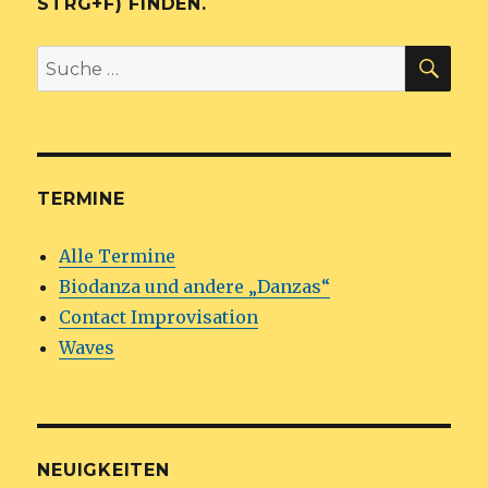
STRG+F) FINDEN.
SU
Suche
nach:
TERMINE
Alle Termine
Biodanza und andere „Danzas“
Contact Improvisation
Waves
NEUIGKEITEN