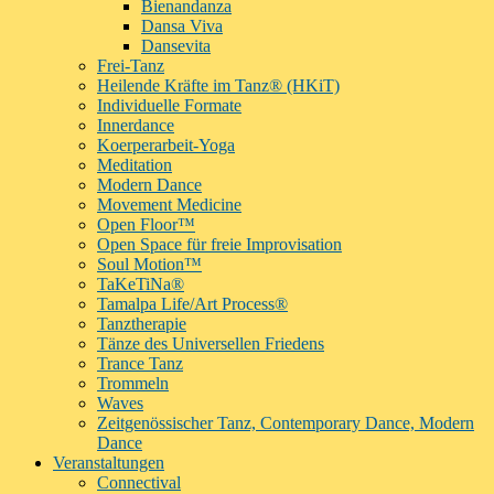
Bienandanza
Dansa Viva
Dansevita
Frei-Tanz
Heilende Kräfte im Tanz® (HKiT)
Individuelle Formate
Innerdance
Koerperarbeit-Yoga
Meditation
Modern Dance
Movement Medicine
Open Floor™
Open Space für freie Improvisation
Soul Motion™
TaKeTiNa®
Tamalpa Life/Art Process®
Tanztherapie
Tänze des Universellen Friedens
Trance Tanz
Trommeln
Waves
Zeitgenössischer Tanz, Contemporary Dance, Modern
Dance
Veranstaltungen
Connectival