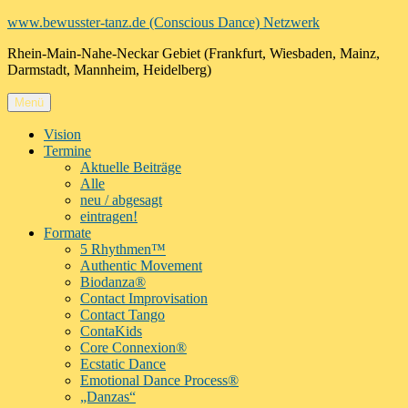
Zum
www.bewusster-tanz.de (Conscious Dance) Netzwerk
Inhalt
Rhein-Main-Nahe-Neckar Gebiet (Frankfurt, Wiesbaden, Mainz,
springen
Darmstadt, Mannheim, Heidelberg)
Menü
Vision
Termine
Aktuelle Beiträge
Alle
neu / abgesagt
eintragen!
Formate
5 Rhythmen™
Authentic Movement
Biodanza®
Contact Improvisation
Contact Tango
ContaKids
Core Connexion®
Ecstatic Dance
Emotional Dance Process®
„Danzas“