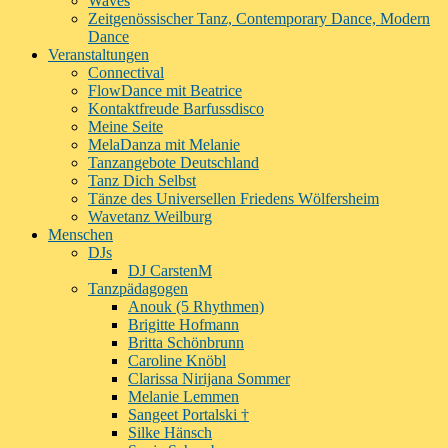
Waves
Zeitgenössischer Tanz, Contemporary Dance, Modern
Dance
Veranstaltungen
Connectival
FlowDance mit Beatrice
Kontaktfreude Barfussdisco
Meine Seite
MelaDanza mit Melanie
Tanzangebote Deutschland
Tanz Dich Selbst
Tänze des Universellen Friedens Wölfersheim
Wavetanz Weilburg
Menschen
DJs
DJ CarstenM
Tanzpädagogen
Anouk (5 Rhythmen)
Brigitte Hofmann
Britta Schönbrunn
Caroline Knöbl
Clarissa Nirijana Sommer
Melanie Lemmen
Sangeet Portalski †
Silke Hänsch