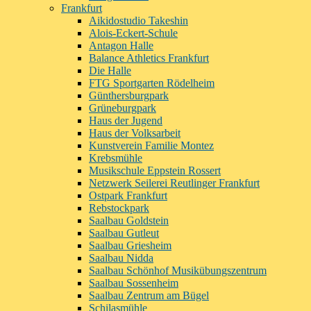
Frankfurt
Aikidostudio Takeshin
Alois-Eckert-Schule
Antagon Halle
Balance Athletics Frankfurt
Die Halle
FTG Sportgarten Rödelheim
Günthersburgpark
Grüneburgpark
Haus der Jugend
Haus der Volksarbeit
Kunstverein Familie Montez
Krebsmühle
Musikschule Eppstein Rossert
Netzwerk Seilerei Reutlinger Frankfurt
Ostpark Frankfurt
Rebstockpark
Saalbau Goldstein
Saalbau Gutleut
Saalbau Griesheim
Saalbau Nidda
Saalbau Schönhof Musikübungszentrum
Saalbau Sossenheim
Saalbau Zentrum am Bügel
Schilasmühle