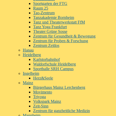
Sportgarten der FTG
Raum 25
Tao-Zentrum
Tanzakademie Bornheim
Tanz und Theaterwerkstatt FfM
Tanz Yoga Frankfurt
Theater Grüne Sosse
Zentrum für Gesundheit & Bewegung
Zentrum für Proben & Forschung
Zentrum Zeitlos
Hanau
Heidelberg
Karlstorbahnhof
Waldorfschule Heidelberg
Sporthalle SRH Campus
Ingelheim
Herz&Seele
Mainz
Bürgerhaus Mainz Lerchenberg
Movimento
Triyoga
Volkspark Mainz
Zeit-Sinn
Zentrum für ganzheitliche Medizin
Mannheim