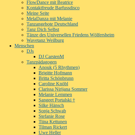
FlowDance mit Beatrice
Kontaktfreude Barfussdisco
Meine Seite
MelaDanza mit Melanie
Tanzangebote Deutschland
Tanz Dich Selbst
Tänze des Universellen Friedens Wölfersheim
Wavetanz Weilburg
Menschen
DJs
DJ CarstenM
Tanzpädagogen
Anouk (5 Rhythmen)
Brigitte Hofmann
Britta Schönbrunn
Caroline Knöbl
Clarissa Nirijana Sommer
Melanie Lemmen
Sangeet Portalski †
Silke Hänsch
Sonja Schwab
Stefanie Rose
Tiina Kettunen
Tilman Rickert
Uwe Heller