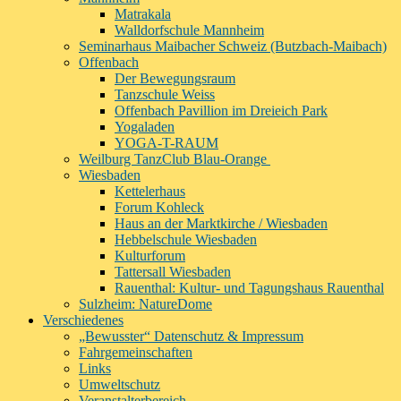
Matrakala
Walldorfschule Mannheim
Seminarhaus Maibacher Schweiz (Butzbach-Maibach)
Offenbach
Der Bewegungsraum
Tanzschule Weiss
Offenbach Pavillion im Dreieich Park
Yogaladen
YOGA-T-RAUM
Weilburg TanzClub Blau-Orange
Wiesbaden
Kettelerhaus
Forum Kohleck
Haus an der Marktkirche / Wiesbaden
Hebbelschule Wiesbaden
Kulturforum
Tattersall Wiesbaden
Rauenthal: Kultur- und Tagungshaus Rauenthal
Sulzheim: NatureDome
Verschiedenes
„Bewusster“ Datenschutz & Impressum
Fahrgemeinschaften
Links
Umweltschutz
Veranstalterbereich