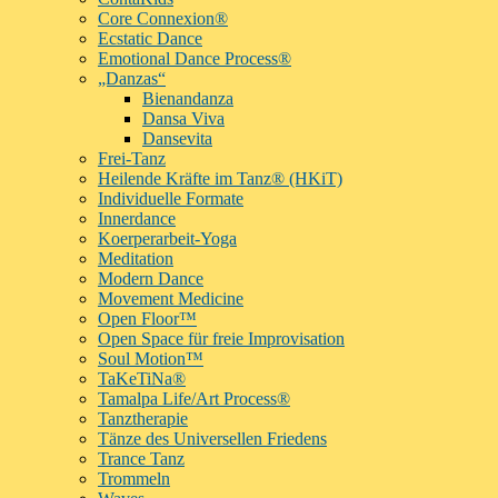
Core Connexion®
Ecstatic Dance
Emotional Dance Process®
„Danzas“
Bienandanza
Dansa Viva
Dansevita
Frei-Tanz
Heilende Kräfte im Tanz® (HKiT)
Individuelle Formate
Innerdance
Koerperarbeit-Yoga
Meditation
Modern Dance
Movement Medicine
Open Floor™
Open Space für freie Improvisation
Soul Motion™
TaKeTiNa®
Tamalpa Life/Art Process®
Tanztherapie
Tänze des Universellen Friedens
Trance Tanz
Trommeln