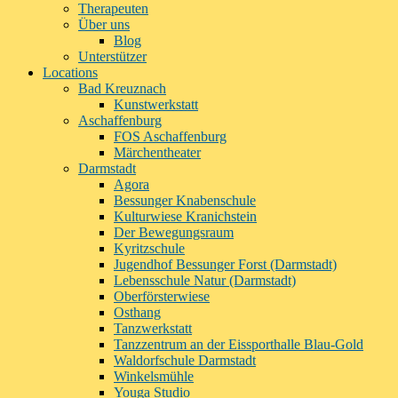
Therapeuten
Über uns
Blog
Unterstützer
Locations
Bad Kreuznach
Kunstwerkstatt
Aschaffenburg
FOS Aschaffenburg
Märchentheater
Darmstadt
Agora
Bessunger Knabenschule
Kulturwiese Kranichstein
Der Bewegungsraum
Kyritzschule
Jugendhof Bessunger Forst (Darmstadt)
Lebensschule Natur (Darmstadt)
Oberförsterwiese
Osthang
Tanzwerkstatt
Tanzzentrum an der Eissporthalle Blau-Gold
Waldorfschule Darmstadt
Winkelsmühle
Youga Studio