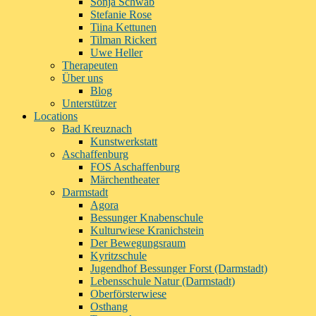
Sonja Schwab
Stefanie Rose
Tiina Kettunen
Tilman Rickert
Uwe Heller
Therapeuten
Über uns
Blog
Unterstützer
Locations
Bad Kreuznach
Kunstwerkstatt
Aschaffenburg
FOS Aschaffenburg
Märchentheater
Darmstadt
Agora
Bessunger Knabenschule
Kulturwiese Kranichstein
Der Bewegungsraum
Kyritzschule
Jugendhof Bessunger Forst (Darmstadt)
Lebensschule Natur (Darmstadt)
Oberförsterwiese
Osthang