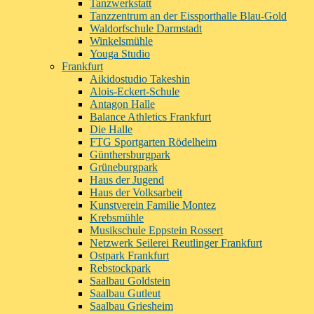
Tanzwerkstatt
Tanzzentrum an der Eissporthalle Blau-Gold
Waldorfschule Darmstadt
Winkelsmühle
Youga Studio
Frankfurt
Aikidostudio Takeshin
Alois-Eckert-Schule
Antagon Halle
Balance Athletics Frankfurt
Die Halle
FTG Sportgarten Rödelheim
Günthersburgpark
Grüneburgpark
Haus der Jugend
Haus der Volksarbeit
Kunstverein Familie Montez
Krebsmühle
Musikschule Eppstein Rossert
Netzwerk Seilerei Reutlinger Frankfurt
Ostpark Frankfurt
Rebstockpark
Saalbau Goldstein
Saalbau Gutleut
Saalbau Griesheim