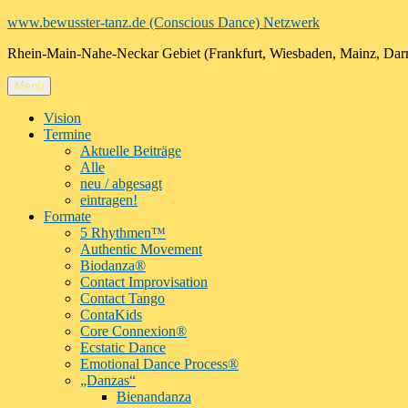
Zum
www.bewusster-tanz.de (Conscious Dance) Netzwerk
Inhalt
Rhein-Main-Nahe-Neckar Gebiet (Frankfurt, Wiesbaden, Mainz, Dar
springen
Menü
Vision
Termine
Aktuelle Beiträge
Alle
neu / abgesagt
eintragen!
Formate
5 Rhythmen™
Authentic Movement
Biodanza®
Contact Improvisation
Contact Tango
ContaKids
Core Connexion®
Ecstatic Dance
Emotional Dance Process®
„Danzas“
Bienandanza