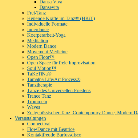
Dansa Viva
Dansevita
Frei-Tanz
Heilende Kräfte im Tanz® (HKiT)
Individuelle Formate
Innerdance
Koerperarbeit-Yoga
Meditation
Modern Dance
Movement Medicine
Open Floor™
Open Space für freie Improvisation
Soul Motion™
TaKeTiNa®
Tamalpa Life/Art Process®
Tanztherapie
Tänze des Universellen Friedens
Trance Tanz
Trommeln
Waves
Zeitgenössischer Tanz, Contemporary Dance, Modern D
Veranstaltungen
Connectival
FlowDance mit Beatrice
Kontaktfreude Barfussdisco