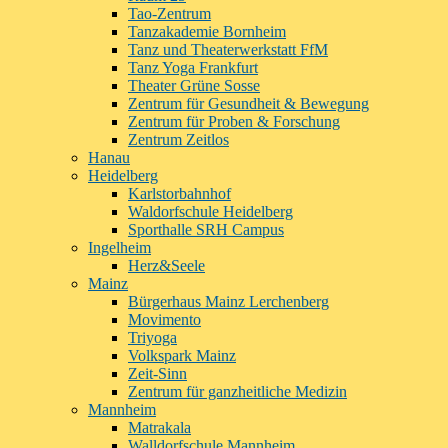
Tao-Zentrum
Tanzakademie Bornheim
Tanz und Theaterwerkstatt FfM
Tanz Yoga Frankfurt
Theater Grüne Sosse
Zentrum für Gesundheit & Bewegung
Zentrum für Proben & Forschung
Zentrum Zeitlos
Hanau
Heidelberg
Karlstorbahnhof
Waldorfschule Heidelberg
Sporthalle SRH Campus
Ingelheim
Herz&Seele
Mainz
Bürgerhaus Mainz Lerchenberg
Movimento
Triyoga
Volkspark Mainz
Zeit-Sinn
Zentrum für ganzheitliche Medizin
Mannheim
Matrakala
Walldorfschule Mannheim