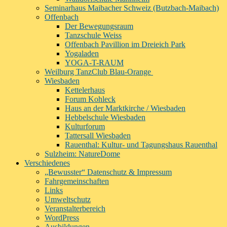
Seminarhaus Maibacher Schweiz (Butzbach-Maibach)
Offenbach
Der Bewegungsraum
Tanzschule Weiss
Offenbach Pavillion im Dreieich Park
Yogaladen
YOGA-T-RAUM
Weilburg TanzClub Blau-Orange
Wiesbaden
Kettelerhaus
Forum Kohleck
Haus an der Marktkirche / Wiesbaden
Hebbelschule Wiesbaden
Kulturforum
Tattersall Wiesbaden
Rauenthal: Kultur- und Tagungshaus Rauenthal
Sulzheim: NatureDome
Verschiedenes
„Bewusster“ Datenschutz & Impressum
Fahrgemeinschaften
Links
Umweltschutz
Veranstalterbereich
WordPress
Ausbildungen