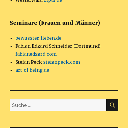
Westerwald
zipat.de
Seminare (Frauen und Männer)
bewusster-lieben.de
Fabian Edzard Schneider (Dortmund)
fabianedzard.com
Stefan Peck
stefanpeck.com
art-of-being.de
SU
Suche
nach: