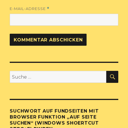
E-MAIL-ADRESSE
*
SU
Suche
nach:
SUCHWORT AUF FUNDSEITEN MIT
BROWSER FUNKTION „AUF SEITE
SUCHEN“ (WINDOWS SHOERTCUT