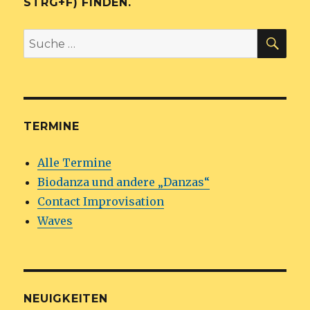
STRG+F) FINDEN.
SU
Suche
nach:
TERMINE
Alle Termine
Biodanza und andere „Danzas“
Contact Improvisation
Waves
NEUIGKEITEN