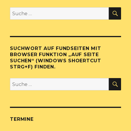
SU
Suche
nach:
SUCHWORT AUF FUNDSEITEN MIT
BROWSER FUNKTION „AUF SEITE
SUCHEN“ (WINDOWS SHOERTCUT
STRG+F) FINDEN.
SU
Suche
nach:
TERMINE