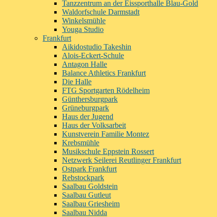
Tanzzentrum an der Eissporthalle Blau-Gold
Waldorfschule Darmstadt
Winkelsmühle
Youga Studio
Frankfurt
Aikidostudio Takeshin
Alois-Eckert-Schule
Antagon Halle
Balance Athletics Frankfurt
Die Halle
FTG Sportgarten Rödelheim
Günthersburgpark
Grüneburgpark
Haus der Jugend
Haus der Volksarbeit
Kunstverein Familie Montez
Krebsmühle
Musikschule Eppstein Rossert
Netzwerk Seilerei Reutlinger Frankfurt
Ostpark Frankfurt
Rebstockpark
Saalbau Goldstein
Saalbau Gutleut
Saalbau Griesheim
Saalbau Nidda