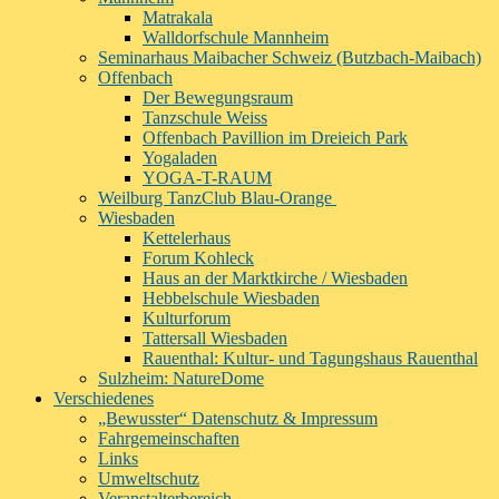
Matrakala
Walldorfschule Mannheim
Seminarhaus Maibacher Schweiz (Butzbach-Maibach)
Offenbach
Der Bewegungsraum
Tanzschule Weiss
Offenbach Pavillion im Dreieich Park
Yogaladen
YOGA-T-RAUM
Weilburg TanzClub Blau-Orange
Wiesbaden
Kettelerhaus
Forum Kohleck
Haus an der Marktkirche / Wiesbaden
Hebbelschule Wiesbaden
Kulturforum
Tattersall Wiesbaden
Rauenthal: Kultur- und Tagungshaus Rauenthal
Sulzheim: NatureDome
Verschiedenes
„Bewusster“ Datenschutz & Impressum
Fahrgemeinschaften
Links
Umweltschutz
Veranstalterbereich