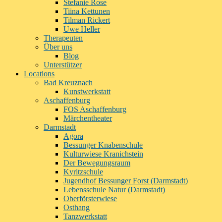
Stefanie Rose
Tiina Kettunen
Tilman Rickert
Uwe Heller
Therapeuten
Über uns
Blog
Unterstützer
Locations
Bad Kreuznach
Kunstwerkstatt
Aschaffenburg
FOS Aschaffenburg
Märchentheater
Darmstadt
Agora
Bessunger Knabenschule
Kulturwiese Kranichstein
Der Bewegungsraum
Kyritzschule
Jugendhof Bessunger Forst (Darmstadt)
Lebensschule Natur (Darmstadt)
Oberförsterwiese
Osthang
Tanzwerkstatt