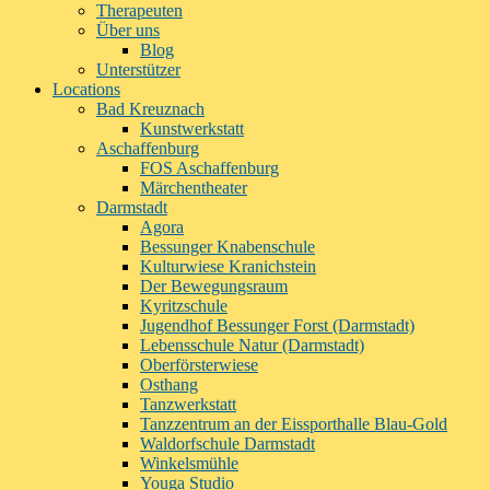
Therapeuten
Über uns
Blog
Unterstützer
Locations
Bad Kreuznach
Kunstwerkstatt
Aschaffenburg
FOS Aschaffenburg
Märchentheater
Darmstadt
Agora
Bessunger Knabenschule
Kulturwiese Kranichstein
Der Bewegungsraum
Kyritzschule
Jugendhof Bessunger Forst (Darmstadt)
Lebensschule Natur (Darmstadt)
Oberförsterwiese
Osthang
Tanzwerkstatt
Tanzzentrum an der Eissporthalle Blau-Gold
Waldorfschule Darmstadt
Winkelsmühle
Youga Studio