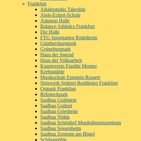
Frankfurt
Aikidostudio Takeshin
Alois-Eckert-Schule
Antagon Halle
Balance Athletics Frankfurt
Die Halle
FTG Sportgarten Rödelheim
Günthersburgpark
Grüneburgpark
Haus der Jugend
Haus der Volksarbeit
Kunstverein Familie Montez
Krebsmühle
Musikschule Eppstein Rossert
Netzwerk Seilerei Reutlinger Frankfurt
Ostpark Frankfurt
Rebstockpark
Saalbau Goldstein
Saalbau Gutleut
Saalbau Griesheim
Saalbau Nidda
Saalbau Schönhof Musikübungszentrum
Saalbau Sossenheim
Saalbau Zentrum am Bügel
Schilasmühle