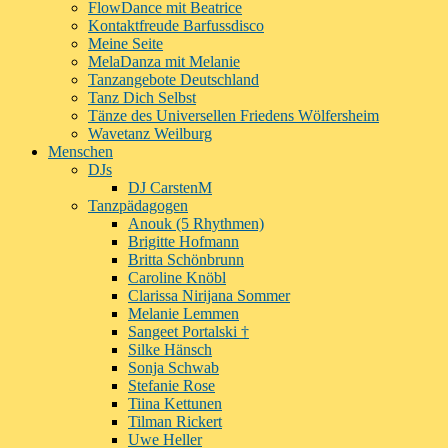
FlowDance mit Beatrice
Kontaktfreude Barfussdisco
Meine Seite
MelaDanza mit Melanie
Tanzangebote Deutschland
Tanz Dich Selbst
Tänze des Universellen Friedens Wölfersheim
Wavetanz Weilburg
Menschen
DJs
DJ CarstenM
Tanzpädagogen
Anouk (5 Rhythmen)
Brigitte Hofmann
Britta Schönbrunn
Caroline Knöbl
Clarissa Nirijana Sommer
Melanie Lemmen
Sangeet Portalski †
Silke Hänsch
Sonja Schwab
Stefanie Rose
Tiina Kettunen
Tilman Rickert
Uwe Heller