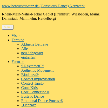
Zum
www.bewusster-tanz.de (Conscious Dance) Netzwerk
Inhalt
Rhein-Main-Nahe-Neckar Gebiet (Frankfurt, Wiesbaden, Mainz,
springen
Darmstadt, Mannheim, Heidelberg)
Menü
Vision
Termine
Aktuelle Beiträge
Alle
neu / abgesagt
eintragen!
Formate
5 Rhythmen™
Authentic Movement
Biodanza®
Contact Improvisation
Contact Tango
ContaKids
Core Connexion®
Ecstatic Dance
Emotional Dance Process®
„Danzas“