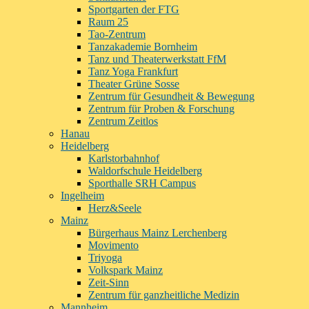
Sportgarten der FTG
Raum 25
Tao-Zentrum
Tanzakademie Bornheim
Tanz und Theaterwerkstatt FfM
Tanz Yoga Frankfurt
Theater Grüne Sosse
Zentrum für Gesundheit & Bewegung
Zentrum für Proben & Forschung
Zentrum Zeitlos
Hanau
Heidelberg
Karlstorbahnhof
Waldorfschule Heidelberg
Sporthalle SRH Campus
Ingelheim
Herz&Seele
Mainz
Bürgerhaus Mainz Lerchenberg
Movimento
Triyoga
Volkspark Mainz
Zeit-Sinn
Zentrum für ganzheitliche Medizin
Mannheim