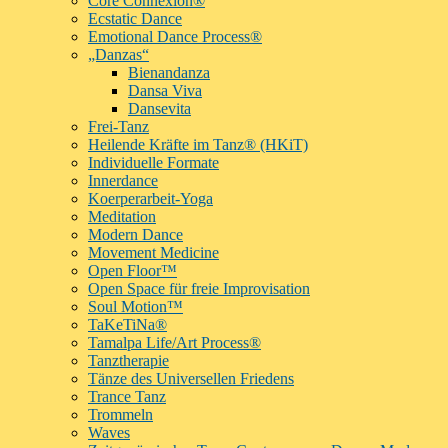
Core Connexion®
Ecstatic Dance
Emotional Dance Process®
„Danzas“
Bienandanza
Dansa Viva
Dansevita
Frei-Tanz
Heilende Kräfte im Tanz® (HKiT)
Individuelle Formate
Innerdance
Koerperarbeit-Yoga
Meditation
Modern Dance
Movement Medicine
Open Floor™
Open Space für freie Improvisation
Soul Motion™
TaKeTiNa®
Tamalpa Life/Art Process®
Tanztherapie
Tänze des Universellen Friedens
Trance Tanz
Trommeln
Waves