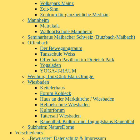
Volkspark Mainz
Zeit-Sinn
Zentrum für ganzheitliche Medizin
Mannheim
Matrakala
Walldorfschule Mannheim
Seminarhaus Maibacher Schweiz (Butzbach-Maibach)
Offenbach
Der Bewegungsraum
Tanzschule Weiss
Offenbach Pavillion im Dreieich Park
Yogaladen
YOGA-T-RAUM
Weilburg TanzClub Blau-Orange
Wiesbaden
Kettelerhaus
Forum Kohleck
Haus an der Marktkirche / Wiesbaden
Hebbelschule Wiesbaden
Kulturforum
Tattersall Wiesbaden
Rauenthal: Kultur- und Tagungshaus Rauenthal
Sulzheim: NatureDome
Verschiedenes
„Bewusster“ Datenschutz & Impressum