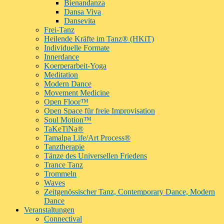
Bienandanza
Dansa Viva
Dansevita
Frei-Tanz
Heilende Kräfte im Tanz® (HKiT)
Individuelle Formate
Innerdance
Koerperarbeit-Yoga
Meditation
Modern Dance
Movement Medicine
Open Floor™
Open Space für freie Improvisation
Soul Motion™
TaKeTiNa®
Tamalpa Life/Art Process®
Tanztherapie
Tänze des Universellen Friedens
Trance Tanz
Trommeln
Waves
Zeitgenössischer Tanz, Contemporary Dance, Modern
Dance
Veranstaltungen
Connectival