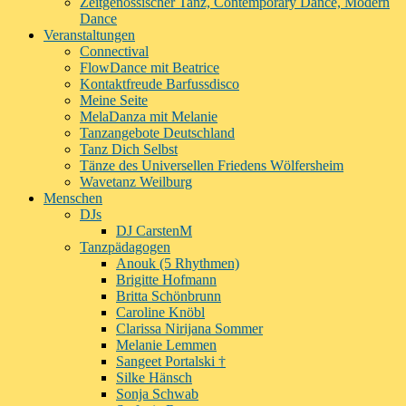
Zeitgenössischer Tanz, Contemporary Dance, Modern
Dance
Veranstaltungen
Connectival
FlowDance mit Beatrice
Kontaktfreude Barfussdisco
Meine Seite
MelaDanza mit Melanie
Tanzangebote Deutschland
Tanz Dich Selbst
Tänze des Universellen Friedens Wölfersheim
Wavetanz Weilburg
Menschen
DJs
DJ CarstenM
Tanzpädagogen
Anouk (5 Rhythmen)
Brigitte Hofmann
Britta Schönbrunn
Caroline Knöbl
Clarissa Nirijana Sommer
Melanie Lemmen
Sangeet Portalski †
Silke Hänsch
Sonja Schwab