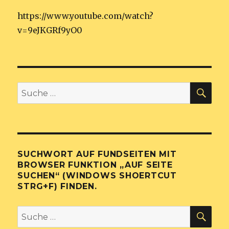
https://www.youtube.com/watch?
v=9eJKGRf9yO0
SU
Suche
nach:
SUCHWORT AUF FUNDSEITEN MIT
BROWSER FUNKTION „AUF SEITE
SUCHEN“ (WINDOWS SHOERTCUT
STRG+F) FINDEN.
SU
Suche
nach: