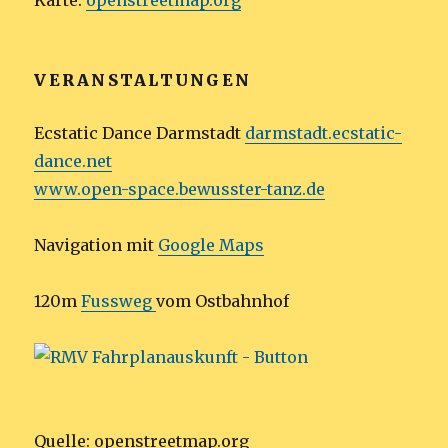
Karte:
openstreetmap.org
VERANSTALTUNGEN
Ecstatic Dance Darmstadt
darmstadt.ecstatic-
dance.net
www.open-space.bewusster-tanz.de
Navigation mit
Google Maps
120m
Fussweg
vom Ostbahnhof
Quelle: openstreetmap.org