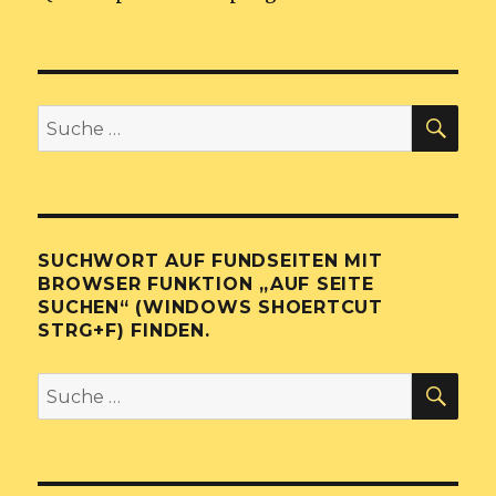
SU
Suche
nach:
SUCHWORT AUF FUNDSEITEN MIT
BROWSER FUNKTION „AUF SEITE
SUCHEN“ (WINDOWS SHOERTCUT
STRG+F) FINDEN.
SU
Suche
nach: