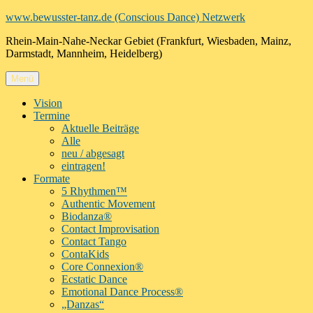
Zum
www.bewusster-tanz.de (Conscious Dance) Netzwerk
Inhalt
Rhein-Main-Nahe-Neckar Gebiet (Frankfurt, Wiesbaden, Mainz,
springen
Darmstadt, Mannheim, Heidelberg)
Menü
Vision
Termine
Aktuelle Beiträge
Alle
neu / abgesagt
eintragen!
Formate
5 Rhythmen™
Authentic Movement
Biodanza®
Contact Improvisation
Contact Tango
ContaKids
Core Connexion®
Ecstatic Dance
Emotional Dance Process®
„Danzas“