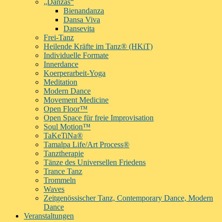
„Danzas“
Bienandanza
Dansa Viva
Dansevita
Frei-Tanz
Heilende Kräfte im Tanz® (HKiT)
Individuelle Formate
Innerdance
Koerperarbeit-Yoga
Meditation
Modern Dance
Movement Medicine
Open Floor™
Open Space für freie Improvisation
Soul Motion™
TaKeTiNa®
Tamalpa Life/Art Process®
Tanztherapie
Tänze des Universellen Friedens
Trance Tanz
Trommeln
Waves
Zeitgenössischer Tanz, Contemporary Dance, Modern
Dance
Veranstaltungen