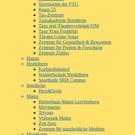
Sportgarten der FTG
Raum 25
Tao-Zentrum
Tanzakademie Bornheim
Tanz und Theaterwerkstatt FfM
Tanz Yoga Frankfurt
Theater Grüne Sosse
Zentrum für Gesundheit & Bewegung
Zentrum für Proben & Forschung
Zentrum Zeitlos
Hanau
Heidelberg
Karlstorbahnhof
Waldorfschule Heidelberg
Sporthalle SRH Campus
Ingelheim
Herz&Seele
Mainz
Bürgerhaus Mainz Lerchenberg
Movimento
Triyoga
Volkspark Mainz
Zeit-Sinn
Zentrum für ganzheitliche Medizin
Mannheim