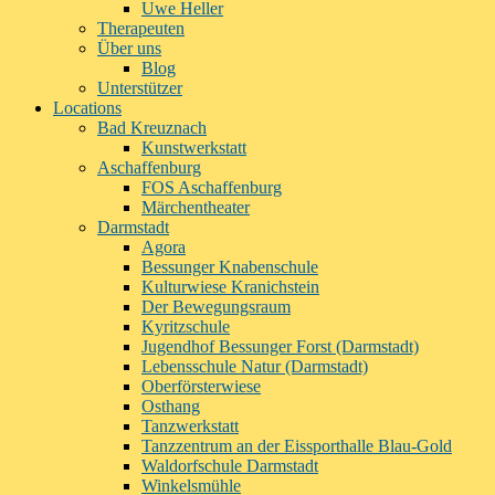
Uwe Heller
Therapeuten
Über uns
Blog
Unterstützer
Locations
Bad Kreuznach
Kunstwerkstatt
Aschaffenburg
FOS Aschaffenburg
Märchentheater
Darmstadt
Agora
Bessunger Knabenschule
Kulturwiese Kranichstein
Der Bewegungsraum
Kyritzschule
Jugendhof Bessunger Forst (Darmstadt)
Lebensschule Natur (Darmstadt)
Oberförsterwiese
Osthang
Tanzwerkstatt
Tanzzentrum an der Eissporthalle Blau-Gold
Waldorfschule Darmstadt
Winkelsmühle