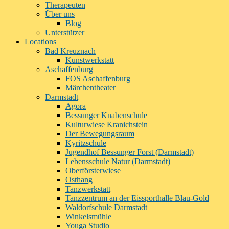
Therapeuten
Über uns
Blog
Unterstützer
Locations
Bad Kreuznach
Kunstwerkstatt
Aschaffenburg
FOS Aschaffenburg
Märchentheater
Darmstadt
Agora
Bessunger Knabenschule
Kulturwiese Kranichstein
Der Bewegungsraum
Kyritzschule
Jugendhof Bessunger Forst (Darmstadt)
Lebensschule Natur (Darmstadt)
Oberförsterwiese
Osthang
Tanzwerkstatt
Tanzzentrum an der Eissporthalle Blau-Gold
Waldorfschule Darmstadt
Winkelsmühle
Youga Studio