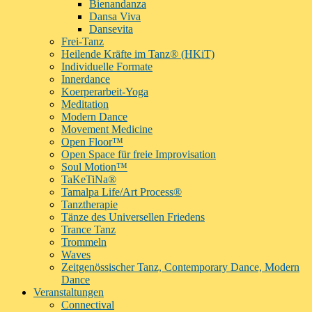
Bienandanza
Dansa Viva
Dansevita
Frei-Tanz
Heilende Kräfte im Tanz® (HKiT)
Individuelle Formate
Innerdance
Koerperarbeit-Yoga
Meditation
Modern Dance
Movement Medicine
Open Floor™
Open Space für freie Improvisation
Soul Motion™
TaKeTiNa®
Tamalpa Life/Art Process®
Tanztherapie
Tänze des Universellen Friedens
Trance Tanz
Trommeln
Waves
Zeitgenössischer Tanz, Contemporary Dance, Modern
Dance
Veranstaltungen
Connectival