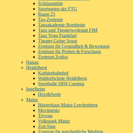
Schilasmühle
Sportgarten der FTG
Raum 25
Tao-Zentrum
Tanzakademie Bornheim
Tanz und Theaterwerkstatt FfM
Tanz Yoga Frankfurt
Theater Grüne Sosse
Zentrum für Gesundheit & Bewegung
Zentrum für Proben & Forschung
Zentrum Zeitlos
Hanau
Heidelberg
Karlstorbahnhof
Waldorfschule Heidelberg
Sporthalle SRH Campus
Ingelheim
Herz&Seele
Mainz
Bürgerhaus Mainz Lerchenberg
Movimento
Triyoga
Volkspark Mainz
Zeit-Sinn
Zentrum für ganzheitliche Medizin