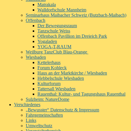
Matrakala
Walldorfschule Mannheim
Seminarhaus Maibacher Schweiz (Butzbach-Maibach)
Offenbach
Der Bewegungsraum
Tanzschule Weiss
Offenbach Pavillion im Dreieich Park
Yogaladen
YOGA-T-RAUM
Weilburg TanzClub Blau-Orange
Wiesbaden
Kettelerhaus
Forum Kohleck
Haus an der Marktkirche / Wiesbaden
Hebbelschule Wiesbaden
Kulturforum
Tattersall Wiesbaden
Rauenthal: Kultur- und Tagungshaus Rauenthal
Sulzheim: NatureDome
Verschiedenes
„Bewusster“ Datenschutz & Impressum
Fahrgemeinschaften
Links
Umweltschutz
Veranstalterbereich