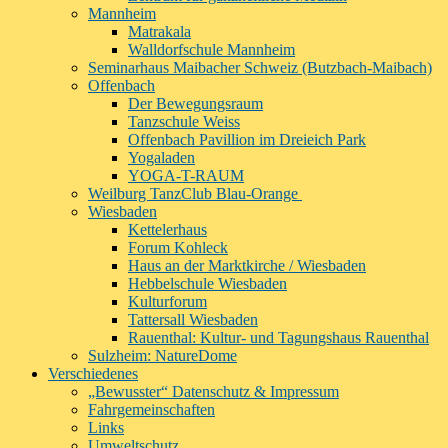
Mannheim
Matrakala
Walldorfschule Mannheim
Seminarhaus Maibacher Schweiz (Butzbach-Maibach)
Offenbach
Der Bewegungsraum
Tanzschule Weiss
Offenbach Pavillion im Dreieich Park
Yogaladen
YOGA-T-RAUM
Weilburg TanzClub Blau-Orange
Wiesbaden
Kettelerhaus
Forum Kohleck
Haus an der Marktkirche / Wiesbaden
Hebbelschule Wiesbaden
Kulturforum
Tattersall Wiesbaden
Rauenthal: Kultur- und Tagungshaus Rauenthal
Sulzheim: NatureDome
Verschiedenes
„Bewusster“ Datenschutz & Impressum
Fahrgemeinschaften
Links
Umweltschutz