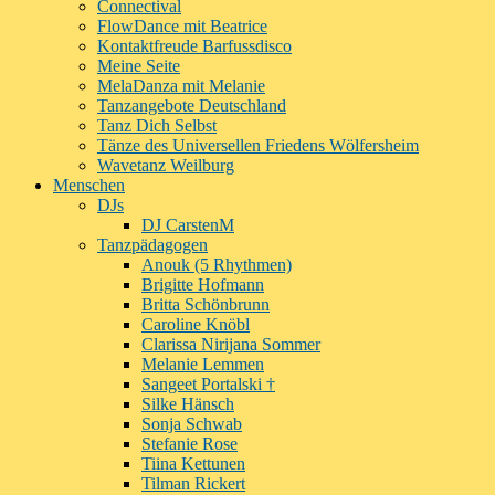
Connectival
FlowDance mit Beatrice
Kontaktfreude Barfussdisco
Meine Seite
MelaDanza mit Melanie
Tanzangebote Deutschland
Tanz Dich Selbst
Tänze des Universellen Friedens Wölfersheim
Wavetanz Weilburg
Menschen
DJs
DJ CarstenM
Tanzpädagogen
Anouk (5 Rhythmen)
Brigitte Hofmann
Britta Schönbrunn
Caroline Knöbl
Clarissa Nirijana Sommer
Melanie Lemmen
Sangeet Portalski †
Silke Hänsch
Sonja Schwab
Stefanie Rose
Tiina Kettunen
Tilman Rickert