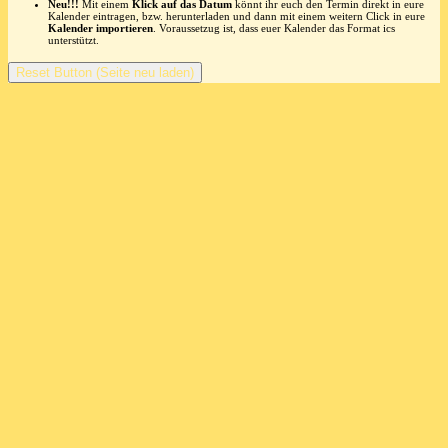
Neu!!!
Mit einem
Klick auf das Datum
könnt ihr euch den Termin direkt in eure
Kalender eintragen, bzw. herunterladen und dann mit einem weitern Click in eure
Kalender importieren
. Voraussetzug ist, dass euer Kalender das Format ics
unterstützt.
Reset Button (Seite neu laden)