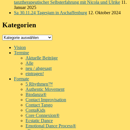
tanztherapeutischer Selbsterfahrung mit Nicola und Ulrike
11.
Januar 2025
Sa 30.11.24 Tagesjam in Aschaffenburg
12. Oktober 2024
Kategorien
Kategorien
Vision
Termine
Aktuelle Beiträge
Alle
neu / abgesagt
eintragen!
Formate
5 Rhythmen™
Authentic Movement
Biodanza®
Contact Improvisation
Contact Tango
ContaKids
Core Connexion®
Ecstatic Dance
Emotional Dance Process®