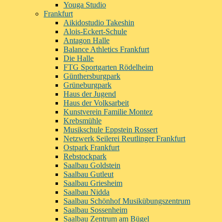
Youga Studio
Frankfurt
Aikidostudio Takeshin
Alois-Eckert-Schule
Antagon Halle
Balance Athletics Frankfurt
Die Halle
FTG Sportgarten Rödelheim
Günthersburgpark
Grüneburgpark
Haus der Jugend
Haus der Volksarbeit
Kunstverein Familie Montez
Krebsmühle
Musikschule Eppstein Rossert
Netzwerk Seilerei Reutlinger Frankfurt
Ostpark Frankfurt
Rebstockpark
Saalbau Goldstein
Saalbau Gutleut
Saalbau Griesheim
Saalbau Nidda
Saalbau Schönhof Musikübungszentrum
Saalbau Sossenheim
Saalbau Zentrum am Bügel