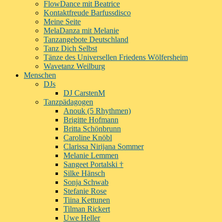
FlowDance mit Beatrice
Kontaktfreude Barfussdisco
Meine Seite
MelaDanza mit Melanie
Tanzangebote Deutschland
Tanz Dich Selbst
Tänze des Universellen Friedens Wölfersheim
Wavetanz Weilburg
Menschen
DJs
DJ CarstenM
Tanzpädagogen
Anouk (5 Rhythmen)
Brigitte Hofmann
Britta Schönbrunn
Caroline Knöbl
Clarissa Nirijana Sommer
Melanie Lemmen
Sangeet Portalski †
Silke Hänsch
Sonja Schwab
Stefanie Rose
Tiina Kettunen
Tilman Rickert
Uwe Heller