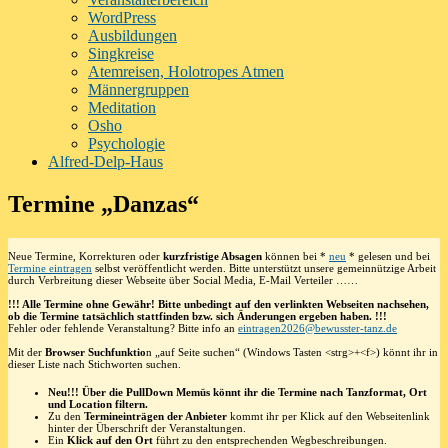
WordPress
Ausbildungen
Singkreise
Atemreisen, Holotropes Atmen
Männergruppen
Meditation
Osho
Psychologie
Alfred-Delp-Haus
Termine „Danzas“
Neue Termine, Korrekturen oder
kurzfristige Absagen
können bei *
neu
* gelesen und bei
Termine eintragen
selbst veröffentlicht werden. Bitte unterstützt unsere gemeinnützige Arbeit
durch Verbreitung dieser Webseite über Social Media, E-Mail Verteiler ……
!!! Alle Termine ohne Gewähr! Bitte unbedingt auf den verlinkten Webseiten nachsehen,
ob die Termine tatsächlich stattfinden bzw. sich Änderungen ergeben haben. !!!
Fehler oder fehlende Veranstaltung? Bitte info an
eintragen2026@bewusster-tanz.de
Mit der
Browser Suchfunktio
n „auf Seite suchen“ (Windows Tasten <strg>+<f>) könnt ihr in
dieser Liste nach Stichworten suchen.
Neu!!! Über die PullDown Memüs könnt ihr die Termine nach Tanzformat, Ort
und Location filtern.
Zu den
Termineinträgen der Anbieter
kommt ihr per Klick auf den Webseitenlink
hinter der Überschrift der Veranstaltungen.
Ein
Klick auf den Ort
führt zu den entsprechenden Wegbeschreibungen.