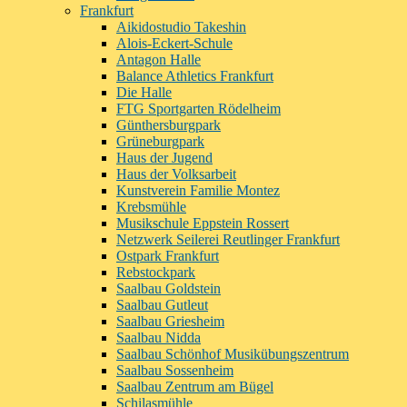
Frankfurt
Aikidostudio Takeshin
Alois-Eckert-Schule
Antagon Halle
Balance Athletics Frankfurt
Die Halle
FTG Sportgarten Rödelheim
Günthersburgpark
Grüneburgpark
Haus der Jugend
Haus der Volksarbeit
Kunstverein Familie Montez
Krebsmühle
Musikschule Eppstein Rossert
Netzwerk Seilerei Reutlinger Frankfurt
Ostpark Frankfurt
Rebstockpark
Saalbau Goldstein
Saalbau Gutleut
Saalbau Griesheim
Saalbau Nidda
Saalbau Schönhof Musikübungszentrum
Saalbau Sossenheim
Saalbau Zentrum am Bügel
Schilasmühle