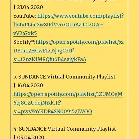
| 23.04.2020
YouTube:
https://www.youtube.com/playlist?
list=PL6cXwSIFiVvo7OLuAaTC2G2c-
vV247xk5
Spotify*:
https://open.spotify.com/playlist/5z
UYtaL2HCwFLQ5j7gC3J1?
si=12nzKfM8Qfu6B4sajykFaA
5. SUNDANCE Virtual Community Playlist
| 16.04.2020
https://open.spotify.com/playlist/1ZUMOgM
6bj8GZUdojNYdCR?
si=pwvYoYKDR4SN009i5aJWOQ
4. SUNDANCE Virtual Community Playlist
| 09.04.2020