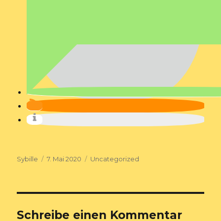
Autor
Veröffentlicht
Kategorien
Sybille
7. Mai 2020
Uncategorized
am
Schreibe einen Kommentar