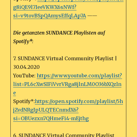
g8iQE9l7IeeVKWX6sNWf?
si=v9tovBSpQAmysEffqLAp7A
——
Die getanzten SUNDANCE Playlisten auf
Spotify*:
7. SUNDANCE Virtual Community Playlist |
30.04.2020
YouTube:
https://www.youtube.com/playlist?
list=PL6cXwSIFiVvrVRga8jlnLM0O36bXQzln
e
Spotify*:
https://open.spotify.com/playlist/5h
jZvdNRgIpULQTECnmdX6?
si=OBUezxn7QHmeFi4-mEjthg
6. SUNDANCE Virtual Community Playlist