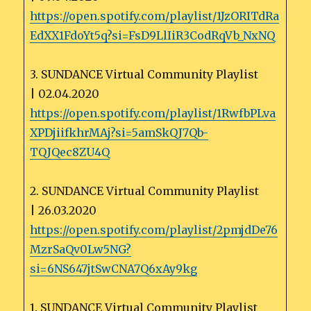
https://open.spotify.com/playlist/1JzORITdRa
EdXX1FdoYt5q?si=FsD9LlIiR3CodRqVb_NxNQ
3. SUNDANCE Virtual Community Playlist
| 02.04.2020
https://open.spotify.com/playlist/1RwfbPLva
XPDjiifkhrMAj?si=5amSkQJ7Qb-
TQJQec8ZU4Q
2. SUNDANCE Virtual Community Playlist
| 26.03.2020
https://open.spotify.com/playlist/2pmjdDe76
MzrSaQv0Lw5NG?
si=6NS647jtSwCNA7Q6xAy9kg
1. SUNDANCE Virtual Community Playlist