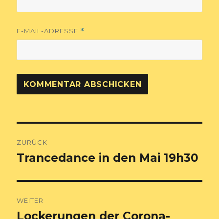
E-MAIL-ADRESSE
*
Beitragsnavigation
ZURÜCK
Trancedance in den Mai 19h30
Vorheriger
Beitrag:
WEITER
Lockerungen der Corona-
Nächster