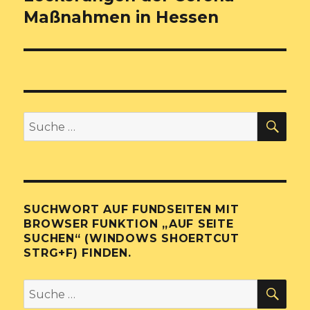
Beitrag:
Maßnahmen in Hessen
SU
Suche
nach:
SUCHWORT AUF FUNDSEITEN MIT
BROWSER FUNKTION „AUF SEITE
SUCHEN“ (WINDOWS SHOERTCUT
STRG+F) FINDEN.
SU
Suche
nach: