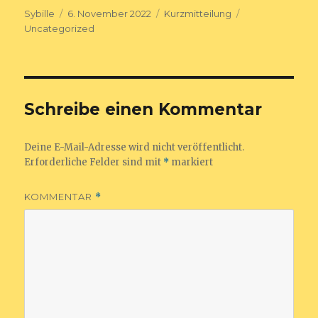
Autor
Veröffentlicht
Format
Kategorien
Sybille
6. November 2022
Kurzmitteilung
am
Uncategorized
Schreibe einen Kommentar
Deine E-Mail-Adresse wird nicht veröffentlicht.
Erforderliche Felder sind mit
*
markiert
KOMMENTAR
*