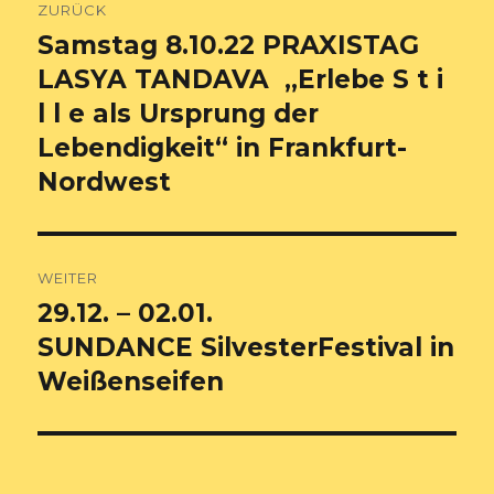
ZURÜCK
Samstag 8.10.22 PRAXISTAG
Vorheriger
Beitrag:
LASYA TANDAVA „Erlebe S t i
l l e als Ursprung der
Lebendigkeit“ in Frankfurt-
Nordwest
WEITER
29.12. – 02.01.
Nächster
Beitrag:
SUNDANCE SilvesterFestival in
Weißenseifen