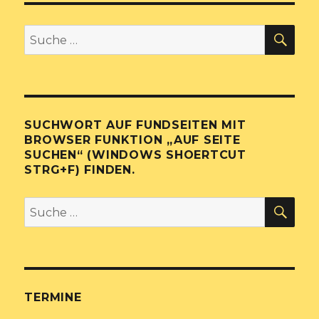
SU
Suche
nach:
SUCHWORT AUF FUNDSEITEN MIT
BROWSER FUNKTION „AUF SEITE
SUCHEN“ (WINDOWS SHOERTCUT
STRG+F) FINDEN.
SU
Suche
nach:
TERMINE