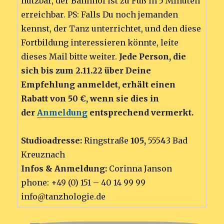
nutzbar, der Bahnhof ist zu Fuß in 5 Minuten
erreichbar. PS: Falls Du noch jemanden
kennst, der Tanz unterrichtet, und den diese
Fortbildung interessieren könnte, leite
dieses Mail bitte weiter.
Jede Person, die
sich bis zum 2.11.22 über Deine
Empfehlung anmeldet, erhält einen
Rabatt von 50 €, wenn sie dies in
der
Anmeldung
entsprechend vermerkt.
Studioadresse:
Ringstraße
105,
555
4
3 Bad
Kreuznach
Infos & Anmeldung:
Corinna Janson
phone: +49 (0) 151 – 40 14 99 99
info@tanzhologie.de