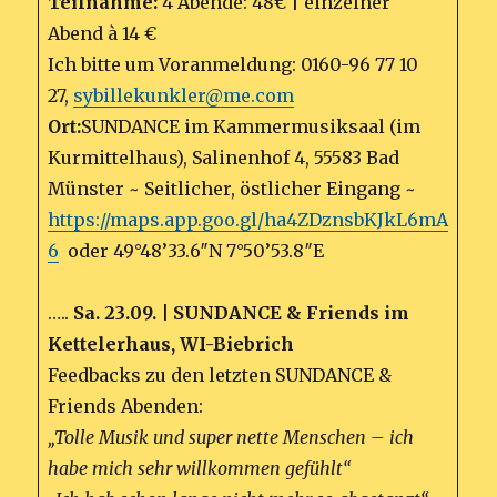
Teilnahme:
4 Abende: 48€ | einzelner
Abend à 14 €
Ich bitte um Voranmeldung: 0160-96 77 10
27,
sybillekunkler@me.com
Ort:
SUNDANCE im Kammermusiksaal (im
Kurmittelhaus), Salinenhof 4, 55583 Bad
Münster ~ Seitlicher, östlicher Eingang ~
https://maps.app.goo.gl/ha4ZDznsbKJkL6mA
6
oder 49°48’33.6″N 7°50’53.8″E
…..
Sa. 23.09. | SUNDANCE & Friends im
Kettelerhaus, WI-Biebrich
Feedbacks zu den letzten SUNDANCE &
Friends Abenden:
„Tolle Musik und super nette Menschen – ich
habe mich sehr willkommen gefühlt“