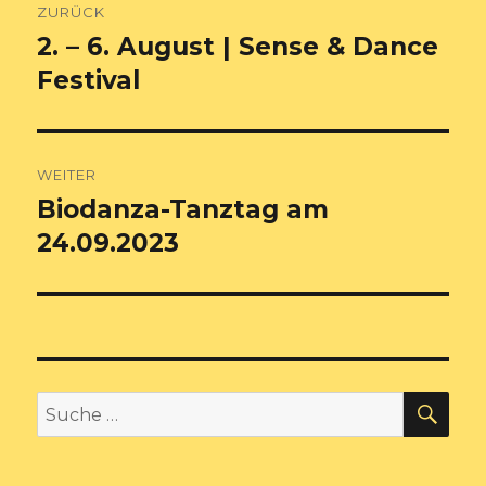
ZURÜCK
2. – 6. August | Sense & Dance
Vorheriger
Beitrag:
Festival
WEITER
Biodanza-Tanztag am
Nächster
Beitrag:
24.09.2023
SU
Suche
nach: