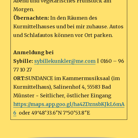
Abend und vegetarisches Frühstück am
Morgen.
Übernachten:
In den Räumen des
Kurmittelhauses und bei mir zuhause. Autos
und Schlafautos können vor Ort parken.
Anmeldung bei
Sybille:
sybillekunkler@me.com
| 0160 – 96
77 10 27
ORT:
SUNDANCE im Kammermusiksaal (im
Kurmittelhaus), Salinenhof 4, 55583 Bad
Münster ~ Seitlicher, östlicher Eingang
https://maps.app.goo.gl/ha4ZDznsbKJkL6mA
6
oder 49°48’33.6″N 7°50’53.8″E