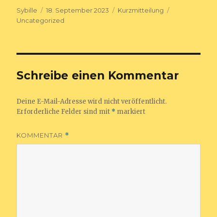
Autor
Veröffentlicht
Format
Kategorien
Sybille
18. September 2023
Kurzmitteilung
am
Uncategorized
Schreibe einen Kommentar
Deine E-Mail-Adresse wird nicht veröffentlicht.
Erforderliche Felder sind mit
*
markiert
KOMMENTAR
*