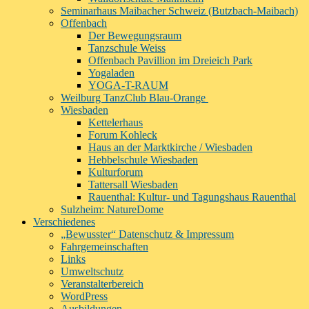
Seminarhaus Maibacher Schweiz (Butzbach-Maibach)
Offenbach
Der Bewegungsraum
Tanzschule Weiss
Offenbach Pavillion im Dreieich Park
Yogaladen
YOGA-T-RAUM
Weilburg TanzClub Blau-Orange
Wiesbaden
Kettelerhaus
Forum Kohleck
Haus an der Marktkirche / Wiesbaden
Hebbelschule Wiesbaden
Kulturforum
Tattersall Wiesbaden
Rauenthal: Kultur- und Tagungshaus Rauenthal
Sulzheim: NatureDome
Verschiedenes
„Bewusster“ Datenschutz & Impressum
Fahrgemeinschaften
Links
Umweltschutz
Veranstalterbereich
WordPress
Ausbildungen