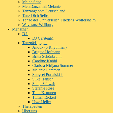
Meine Seite
MelaDanza mit Melanie
Tanzangebote Deutschland
Tanz Dich Selbst
Tänze des Universellen Friedens Wölfersheim
Wavetanz Weilburg
Menschen
DJs
DJ CarstenM
Tanzpädagogen
Anouk (5 Rhythmen)
Brigitte Hofmann
Britta Schönbrunn
Caroline Knöbl
Clarissa Nirijana Sommer
Melanie Lemmen
Sangeet Portalski †
Silke Hänsch
Sonja Schwab
Stefanie Rose
Tiina Kettunen
Tilman Rickert
Uwe Heller
Therapeuten
Über uns