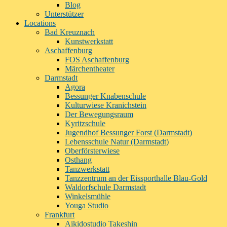
Blog
Unterstützer
Locations
Bad Kreuznach
Kunstwerkstatt
Aschaffenburg
FOS Aschaffenburg
Märchentheater
Darmstadt
Agora
Bessunger Knabenschule
Kulturwiese Kranichstein
Der Bewegungsraum
Kyritzschule
Jugendhof Bessunger Forst (Darmstadt)
Lebensschule Natur (Darmstadt)
Oberförsterwiese
Osthang
Tanzwerkstatt
Tanzzentrum an der Eissporthalle Blau-Gold
Waldorfschule Darmstadt
Winkelsmühle
Youga Studio
Frankfurt
Aikidostudio Takeshin