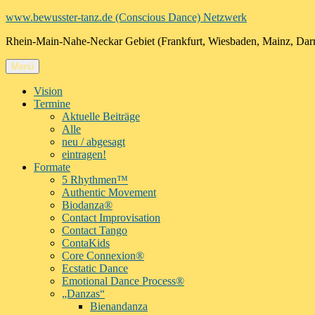
Zum
www.bewusster-tanz.de (Conscious Dance) Netzwerk
Inhalt
Rhein-Main-Nahe-Neckar Gebiet (Frankfurt, Wiesbaden, Mainz, Dar
springen
Menü
Vision
Termine
Aktuelle Beiträge
Alle
neu / abgesagt
eintragen!
Formate
5 Rhythmen™
Authentic Movement
Biodanza®
Contact Improvisation
Contact Tango
ContaKids
Core Connexion®
Ecstatic Dance
Emotional Dance Process®
„Danzas“
Bienandanza