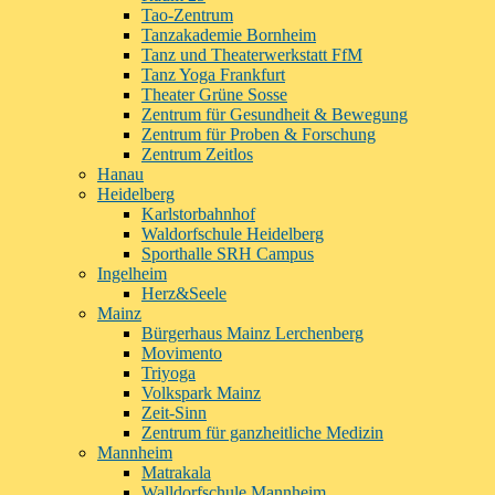
Tao-Zentrum
Tanzakademie Bornheim
Tanz und Theaterwerkstatt FfM
Tanz Yoga Frankfurt
Theater Grüne Sosse
Zentrum für Gesundheit & Bewegung
Zentrum für Proben & Forschung
Zentrum Zeitlos
Hanau
Heidelberg
Karlstorbahnhof
Waldorfschule Heidelberg
Sporthalle SRH Campus
Ingelheim
Herz&Seele
Mainz
Bürgerhaus Mainz Lerchenberg
Movimento
Triyoga
Volkspark Mainz
Zeit-Sinn
Zentrum für ganzheitliche Medizin
Mannheim
Matrakala
Walldorfschule Mannheim