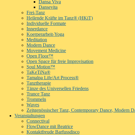
Dansa Viva
Dansevita
Frei-Tanz
Heilende Kräfte im Tanz® (HKiT)
Individuelle Formate
Innerdance
Koerperarbeit-Yoga
Meditation
Modern Dance
Movement Medicine
Open Floor™
Open Space für freie Improvisation
Soul Motion™
TaKeTiNa®
Tamalpa Life/Art Process®
Tanztherapie
Tänze des Universellen Friedens
Trance Tanz
Trommeln
Waves
Zeitgenössischer Tanz, Contemporary Dance, Modern D
Veranstaltungen
Connectival
FlowDance mit Beatrice
Kontaktfreude Barfussdisco