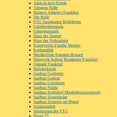
Alois-Eckert-Schule
Antagon Halle
Balance Athletics Frankfurt
Die Halle
FTG Sportgarten Rödelheim
Günthersburgpark
Grüneburgpark
Haus der Jugend
Haus der Volksarbeit
Kunstverein Familie Montez
Krebsmühle
Musikschule Eppstein Rossert
Netzwerk Seilerei Reutlinger Frankfurt
Ostpark Frankfurt
Rebstockpark
Saalbau Goldstein
Saalbau Gutleut
Saalbau Griesheim
Saalbau Nidda
Saalbau Schönhof Musikübungszentrum
Saalbau Sossenheim
Saalbau Zentrum am Bügel
Schilasmühle
Sportgarten der FTG
Raum 25