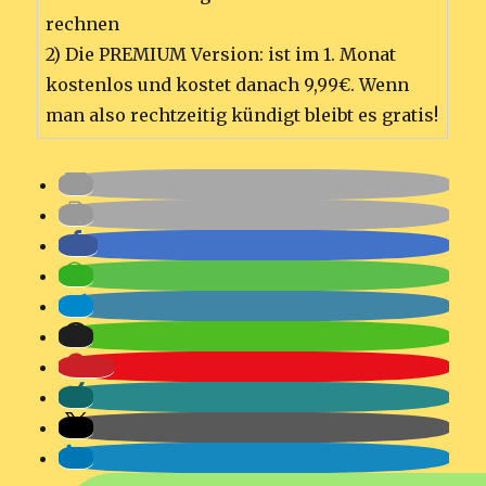
rechnen
2) Die PREMIUM Version: ist im 1. Monat
kostenlos und kostet danach 9,99€. Wenn
man also rechtzeitig kündigt bleibt es gratis!
0