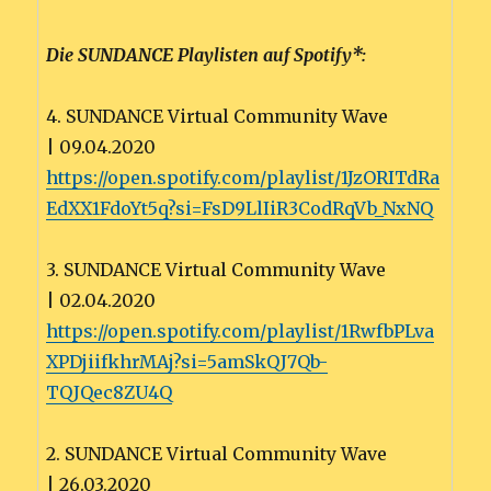
Die SUNDANCE Playlisten auf Spotify*:
4. SUNDANCE Virtual Community Wave
| 09.04.2020
https://open.spotify.com/playlist/1JzORITdRa
EdXX1FdoYt5q?si=FsD9LlIiR3CodRqVb_NxNQ
3. SUNDANCE Virtual Community Wave
| 02.04.2020
https://open.spotify.com/playlist/1RwfbPLva
XPDjiifkhrMAj?si=5amSkQJ7Qb-
TQJQec8ZU4Q
2. SUNDANCE Virtual Community Wave
| 26.03.2020