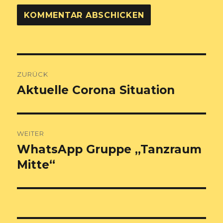
Beitragsnavigation
ZURÜCK
Aktuelle Corona Situation
Vorheriger
Beitrag:
WEITER
WhatsApp Gruppe „Tanzraum
Nächster
Beitrag:
Mitte“