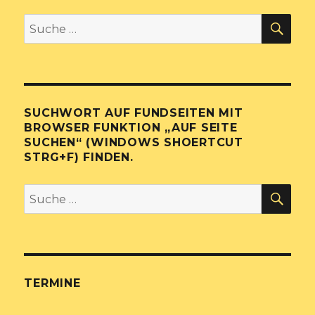
SU
Suche
nach:
SUCHWORT AUF FUNDSEITEN MIT
BROWSER FUNKTION „AUF SEITE
SUCHEN“ (WINDOWS SHOERTCUT
STRG+F) FINDEN.
SU
Suche
nach:
TERMINE