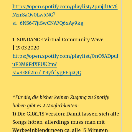
https://open.spotify.com/playlist/2pmjdDe76
MzrSaQv0Lw5NG?
si=6NS647jtSwCNA7Q6xAy9kg
1. SUNDANCE Virtual Community Wave
| 19.03.2020
https://open.spotify.com/playlist/0nO5ADpuJ
uP3M8FdXFUK2m?
si=S3862nrdTByfrlygFEqzQQ
*Für die, die bisher keinen Zugang zu Spotify
haben gibt es 2 Möglichkeiten:
1) Die GRATIS Version: Damit lassen sich alle
Songs hören, allerdings muss man mit
Werbeeinblendungen ca. alle 15 Minuten