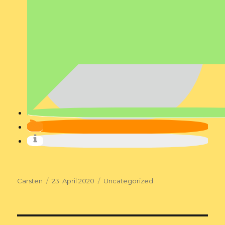
Autor
Veröffentlicht
Kategorien
Carsten
23. April 2020
Uncategorized
am